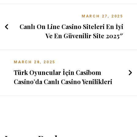
MARCH 27, 2025
Canlı On Line Casino Siteleri En İyi
Ve En Güvenilir Site 2025″
MARCH 28, 2025
Türk Oyuncular İçin Casibom
Casino’da Canlı Casino Yenilikleri