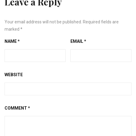
Leave a Reply
Your email address will not be published.
Required fields are
marked
*
NAME
*
EMAIL
*
WEBSITE
COMMENT
*