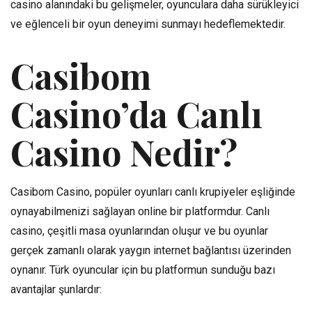
casino alanındaki bu gelişmeler, oyunculara daha sürükleyici
ve eğlenceli bir oyun deneyimi sunmayı hedeflemektedir.
Casibom
Casino’da Canlı
Casino Nedir?
Casibom Casino, popüler oyunları canlı krupiyeler eşliğinde
oynayabilmenizi sağlayan online bir platformdur. Canlı
casino, çeşitli masa oyunlarından oluşur ve bu oyunlar
gerçek zamanlı olarak yaygın internet bağlantısı üzerinden
oynanır. Türk oyuncular için bu platformun sunduğu bazı
avantajlar şunlardır: