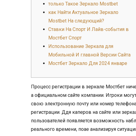
только Такое Зеркало Mostbet
как Найти Актуальное Зеркало
Mostbet На следующий?
Ставки На Спорт И Лайв-события в
Мостбет Спорт
Использование Зеркала для
Мобильной И главной Версии Сайта
Мостбет Зеркало Для 2024 январе
Процесс регистрации в зеркале Мостбет нич
а официальном сайте компании. Игроки могу
свою электронную почту или номер телефон
регистрации. Ддя каперов на сайте или зерка
пользователей появляется возможность наб
реального времени, поае анализируя ситуац