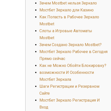
Зачем Mostbet нельзя Зеркало
Мостбет Зеркало дли Казино
Как Попасть в Рабочее Зеркало
Mostbet
Слоты а Игровые Автоматы
Mostbet
Зачем Создано Зеркало Mostbet?
Мостбет Зеркало Рабочее в Сегодня
Прямо сейчас
Как не Можно Обойти Блокировку?
возможности И Особенности
Мостбет Зеркала
Шаги Регистрации и Резервном
Сайте
Мостбет Зеркало Регистрация И
Вход