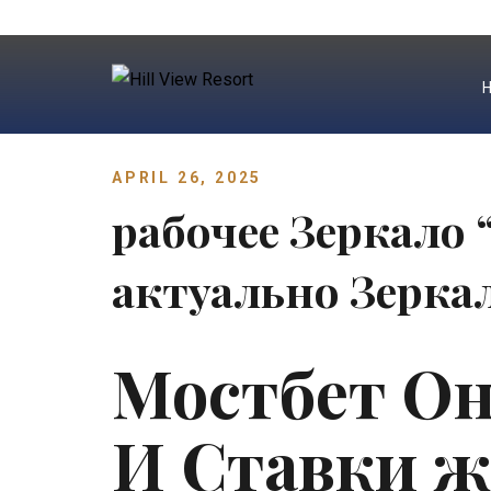
Skip to content
APRIL 26, 2025
рабочее Зеркало 
актуально Зеркал
Мостбет Он
И Ставки ж