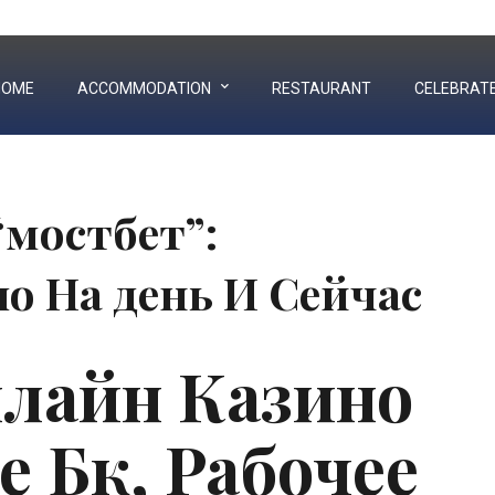
+91 90992 73333
|
02832 252003
HOME
ACCOMMODATION
RESTAURANT
CELEBRAT
“мостбет”:
о На день И Сейчас
лайн Казино
е Бк, Рабочее