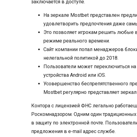
заключается в доступе.
На зеркале Mostbet представлен предл
удовлетворить предпочтения даже сам
Это позволяет игрокам решить любые в
режиме реального времени.
Сайт компании попал менаджеров блоки
нелегальной политикой до 2018.
Пользователи может переключиться на 
устройства Android или iOS.
Усовершенство беспрепятственного пре
Mostbet регулярно представляет зеркал
Контора с лицензией ФНС легально работаеш
Роскомнадзором. Одним один традиционных 
в защиту по электронной почте. Пользовател
предложения в e-mail адрес службе.