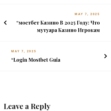
MAY 7, 2025
“мостбет Казино В 2025 Году️: Что
мутуара Казино Игрокам
MAY 7, 2025
“Login Mostbet Guia
Leave a Reply