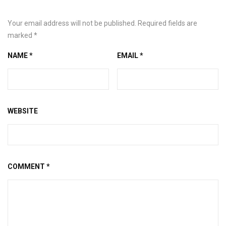
Your email address will not be published.
Required fields are
marked
*
NAME
*
EMAIL
*
WEBSITE
COMMENT
*