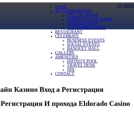
+91 90992
HOME
ACCOMMODATION
DELUXE ROOM
SUPER DELUXE ROOM
CABANA ROOM
ACCESSIBLE ROOM
RESTAURANT
CELEBRATE
BUSINESS EVENTS
SOCIAL EVENTS
BANQUET HALL
GALLERY
AMENITIES
INFINITY POOL
TRAVEL DESK
SPA
CONTACT
йн Казино Вход а Регистрация
егистрация И прохода Eldorado Casino