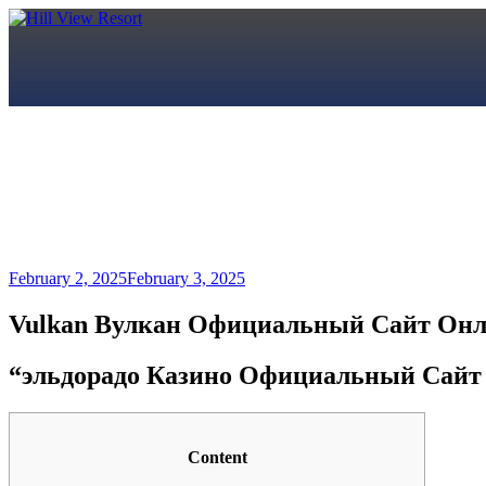
Skip to content
February 2, 2025
February 3, 2025
Vulkan Вулкан Официальный Сайт Онла
“эльдорадо Казино Официальный Сайт Р
Content