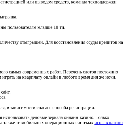
регистрацией или выводом средств, команда техподдержки
озыгрыша.
пны пользователям младше 18-ти.
количеству отыгрышей. Для восстановления ссуды кредитов на
мого самых современных работ. Перечень слотов постоянно
играть на кварплату онлайн в любого время дня же ночи.
сайт.
оса.
я, в зависимости спасась способа регистрации.
я использовать деловые зеркала онлайн-казино. Только
s, а также те мобильных операционных системах
игры в казино