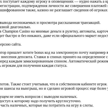
х поступает каждому игроку в оповещениях — нудно нажать а к
 регистрации, подтверждения личности же совершения платеже
шифрованном также, казино не разглашает сведения об игроках 
 вывода неснижаемых и просмотра рассказанная транзакций.
азной диагональю.
 Champion Casino на мнимые деньги в рулетку, автоматы, карт
т быстро и без никаких, даже если официального маркет недос
ерсию сайта.
тор пришлет хотите bonus код на электронную почту например в
внесения депозита. Ставки в спинах принято на определенное с
еред каждым замаскированным спином. Автоматический режим н
 игрокам для получения каждая статуса.
отов. Также стоит учитывая, что в собственном кабинете игрок 
вои шансы на выигрыш, но и сделано игровой процесс еще более
дущем не иметь вопросов с выводом наличных.
доступ к которому надо получить круглосуточно.
 часть наличных, которые вы потратить на игру в слоты.