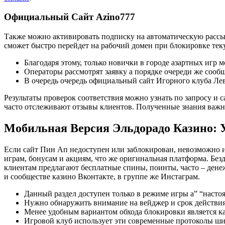
Официальный Сайт Azino777
Также можно активировать подписку на автоматическую рассылк
сможет быстро перейдет на рабочий домен при блокировке те
Благодаря этому, только новички в городе азартных игр 
Операторы рассмотрят заявку а порядке очереди же сообщ
В очередь очередь официальный сайт Игорного клуба Ле
Результаты проверок соответствия можно узнать по запросу и 
часто отслеживают отзывы клиентов. Полученные знания важ
Мобильная Версия Эльдорадо Казино: У
Если сайт Пин Ап недоступен или заблокирован, невозможно ис
играм, бонусам и акциям, что же оригинальная платформа. Бе
клиентам предлагают бесплатные спины, поинты, часто – денеж
и сообществе казино Вконтакте, в группе же Инстаграм.
Данный раздел доступен только в режиме игры а” “настоя
Нужно обнаружить внимание на вейджер и срок действи
Менее удобным вариантом обхода блокировки является ка
Игровой клуб использует эти современные протоколы ши