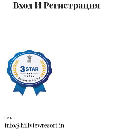
Вход И Регистрация
EMAIL
info@hillviewresort.in