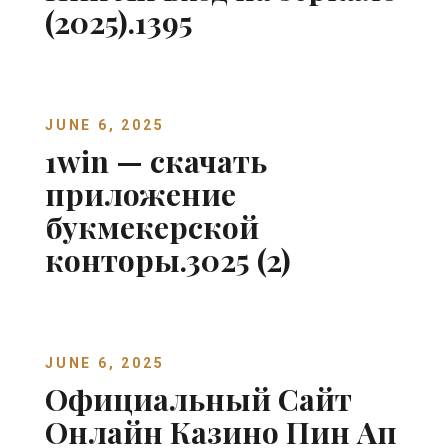
(2025).1395
JUNE 6, 2025
1win — скачать
приложение
букмекерской
конторы.3025 (2)
JUNE 6, 2025
Официальный Сайт
Онлайн Казино Пин Ап