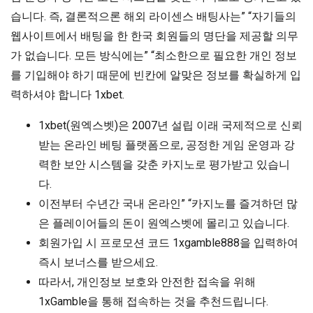
습니다. 즉, 결론적으론 해외 라이센스 배팅사는” “자기들의
웹사이트에서 배팅을 한 한국 회원들의 명단을 제공할 의무
가 없습니다. 모든 방식에는” “최소한으로 필요한 개인 정보
를 기입해야 하기 때문에 빈칸에 알맞은 정보를 확실하게 입
력하셔야 합니다 1xbet.
1xbet(원엑스벳)은 2007년 설립 이래 국제적으로 신뢰
받는 온라인 베팅 플랫폼으로, 공정한 게임 운영과 강
력한 보안 시스템을 갖춘 카지노로 평가받고 있습니
다.
이전부터 수년간 국내 온라인” “카지노를 즐겨하던 많
은 플레이어들의 돈이 원엑스벳에 몰리고 있습니다.
회원가입 시 프로모션 코드 1xgamble888을 입력하여
즉시 보너스를 받으세요.
따라서, 개인정보 보호와 안전한 접속을 위해
1xGamble을 통해 접속하는 것을 추천드립니다.