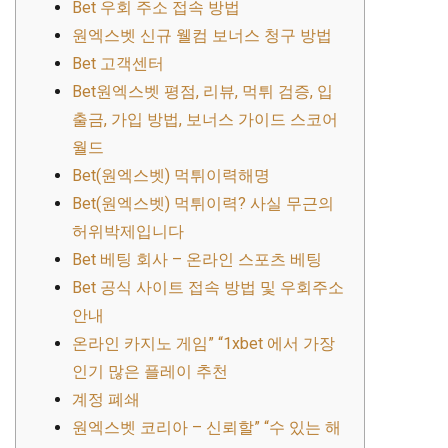
Bet 우회 주소 접속 방법
원엑스벳 신규 웰컴 보너스 청구 방법
Bet 고객센터
Bet원엑스벳 평점, 리뷰, 먹튀 검증, 입
출금, 가입 방법, 보너스 가이드 스코어
월드
Bet(원엑스벳) 먹튀이력해명
Bet(원엑스벳) 먹튀이력? 사실 무근의
허위박제입니다
Bet 베팅 회사 – 온라인 스포츠 베팅
Bet 공식 사이트 접속 방법 및 우회주소
안내
온라인 카지노 게임” “1xbet 에서 가장
인기 많은 플레이 추천
계정 폐쇄
원엑스벳 코리아 – 신뢰할” “수 있는 해