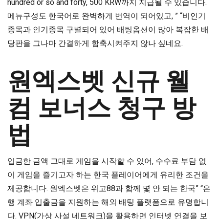
hundred or so and forty, 500 KRW까지 지급될 수 있습니다.
메뉴구성도 한국어로 완벽하게 번역이 되어있고, ” “비인기
종목과 인기종목 구별되어 있어 배팅옵션이 많아 복잡한 배
당판을 그나마 간결하게 함축시켜주지 않나 싶네요.
원엑스벳 신규 웰
컴 보너스 청구 방
법
입금한 금액 그대로 게임을 시작할 수 있어, 수수료 부담 없
이 게임을 즐기고자 하는 한국 플레이어에게 유리한 조건을
제공합니다. 원엑스벳은 위고88과 함께 몇 안 되는 한국” “은
행 계좌 입출금을 지원하는 해외 배팅 플랫폼으로 유명합니
다. VPN(가상 사설 네트워크)을 활용하면 인터넷 연결을 보