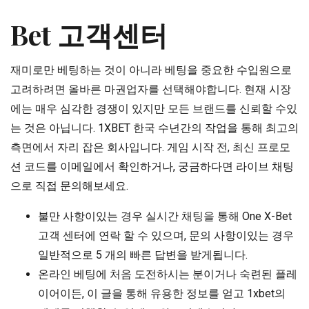
Bet 고객센터
재미로만 베팅하는 것이 아니라 베팅을 중요한 수입원으로
고려하려면 올바른 마권업자를 선택해야합니다. 현재 시장
에는 매우 심각한 경쟁이 있지만 모든 브랜드를 신뢰할 수있
는 것은 아닙니다. 1XBET 한국 수년간의 작업을 통해 최고의
측면에서 자리 잡은 회사입니다. 게임 시작 전, 최신 프로모
션 코드를 이메일에서 확인하거나, 궁금하다면 라이브 채팅
으로 직접 문의해보세요.
불만 사항이있는 경우 실시간 채팅을 통해 One X-Bet
고객 센터에 연락 할 수 있으며, 문의 사항이있는 경우
일반적으로 5 개의 빠른 답변을 받게됩니다.
온라인 베팅에 처음 도전하시는 분이거나 숙련된 플레
이어이든, 이 글을 통해 유용한 정보를 얻고 1xbet의