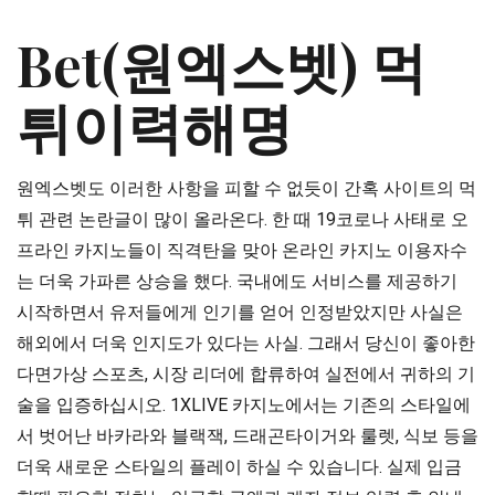
Bet(원엑스벳) 먹
튀이력해명
원엑스벳도 이러한 사항을 피할 수 없듯이 간혹 사이트의 먹
튀 관련 논란글이 많이 올라온다. 한 때 19코로나 사태로 오
프라인 카지노들이 직격탄을 맞아 온라인 카지노 이용자수
는 더욱 가파른 상승을 했다. 국내에도 서비스를 제공하기
시작하면서 유저들에게 인기를 얻어 인정받았지만 사실은
해외에서 더욱 인지도가 있다는 사실. 그래서 당신이 좋아한
다면가상 스포츠, 시장 리더에 합류하여 실전에서 귀하의 기
술을 입증하십시오. 1XLIVE 카지노에서는 기존의 스타일에
서 벗어난 바카라와 블랙잭, 드래곤타이거와 룰렛, 식보 등을
더욱 새로운 스타일의 플레이 하실 수 있습니다. 실제 입금