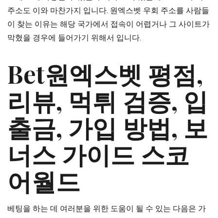
주소도 이와 마찬가지 입니다. 원엑스벳 우회 주소를 사람들
이 찾는 이유는 해당 국가에서 접속이 어렵거나 그 사이트가
막혔을 경우에 들어가기 위해서 입니다.
Bet원엑스벳 평점,
리뷰, 먹튀 검증, 입
출금, 가입 방법, 보
너스 가이드 스코
어월드
베팅을 하는 데 여러분을 위한 도움이 될 수 있는 다음은 가