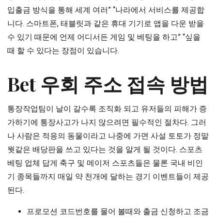
입출금 방식을 통해 세계 여러” “나라에서 서비스를 제공합
니다. 스마트폰, 태블릿과 같은 휴대 기기로 앱을 다운 받을
수 있기 때문에 언제 어디서든 게임 및 베팅을 하고” “싶을
때 할 수 있다는 장점이 있습니다.
Bet 우회 주소 접속 방법
통장작업팀이 날이 갈수록 조직화 되고 유저들의 피해가 증
가하기에 통장사고가 나지 않으려면 필수적인 절차다. 그러
나 사람은 적응의 동물이라고 나중에 가면 사설 토토가 정말
뭣같은 배당판을 쓰고 있다는 것을 알게 될 것이다. 스포츠
베팅 업체 답게 축구 및 메이저 스포츠들은 물론 국내 비인
기 종목들까지 매일 약 천개에 달하는 경기 이벤트들이 제공
된다.
프로모션 코드번호를 물어 볼때와 출금 신청하고 조금