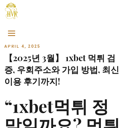
Skip to content
APRIL 4, 2025
【2025년 3월】 1xbet 먹튀 검
증, 우회주소와 가입 방법, 최신
이용 후기까지!
“1xbet먹튀 정
말일까요? 먹튀