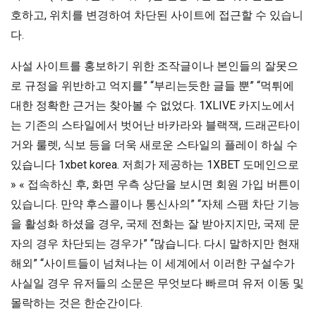
호하고, 위치를 변경하여 차단된 사이트에 접근할 수 있습니
다.
사설 사이트를 홍보하기 위한 조작글이나 본인들의 잘못으
로 규정을 위반하고 억지를” “부리는듯한 글들 뿐” “먹튀에
대한 정확한 근거는 찾아볼 수 없었다. 1XLIVE 카지노에서
는 기존의 스타일에서 벗어난 바카라와 블랙잭, 드래곤타이
거와 룰렛, 식보 등을 더욱 새로운 스타일의 플레이 하실 수
있습니다 1xbet korea. 저희가 제공하는 1XBET 도메인으로
» « 접속하신 후, 화면 우측 상단을 보시면 회원 가입 버튼이
있습니다. 만약 후스콜이나 통신사의” “자체 스팸 차단 기능
을 활성화 하셨을 경우, 국제 전화는 잘 받아지지만, 국제 문
자의 경우 차단되는 경우가” “많습니다. 다시 말하지만 현재
해외” “사이트들이 넘쳐나는 이 세계에서 이러한 구설수가
사실일 경우 유저들의 소문은 무엇보다 빠르며 유저 이동 및
몰락하는 것은 한순간이다.