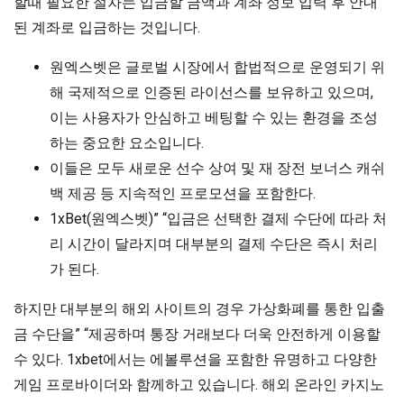
할때 필요한 절차는 입금할 금액과 계좌 정보 입력 후 안내
된 계좌로 입금하는 것입니다.
원엑스벳은 글로벌 시장에서 합법적으로 운영되기 위
해 국제적으로 인증된 라이선스를 보유하고 있으며,
이는 사용자가 안심하고 베팅할 수 있는 환경을 조성
하는 중요한 요소입니다.
이들은 모두 새로운 선수 상여 및 재 장전 보너스 캐쉬
백 제공 등 지속적인 프로모션을 포함한다.
1xBet(원엑스벳)” “입금은 선택한 결제 수단에 따라 처
리 시간이 달라지며 대부분의 결제 수단은 즉시 처리
가 된다.
하지만 대부분의 해외 사이트의 경우 가상화폐를 통한 입출
금 수단을” “제공하며 통장 거래보다 더욱 안전하게 이용할
수 있다. 1xbet에서는 에볼루션을 포함한 유명하고 다양한
게임 프로바이더와 함께하고 있습니다. 해외 온라인 카지노