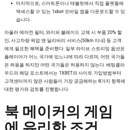
마지막으로, 스마트폰이나 태블릿에서 직접 플랫폼에
액세스할 수 있는 1xbet 모바일 앱을 다운로드할 수 있
습니다.
아울러 에어컨 필터, 와이퍼 블레이드 교체 시 부품 20% 할
인, 사고차량 픽업 앤 딜리버리 서비스(50km 이내) 등 고객
에게 필요한 혜택을 준비했다. 일부 라이브 스트리밍 옵션은
플레이어가 어느 국가에 있느냐에 따라 다르며, 어떤 국가들
은 허용을 하지만 어떤 국가들은 허용하지 않는다. 배팅클라
우드의 해당 포스트에서는 1XBET의 사이트 가입방법부터
고객센터까지 많은 사람들이 가장 궁금해하는 8가지 항목에
대한 평가와 검토를 진행합니다.
북 메이커의 게임
에 유리한 조건