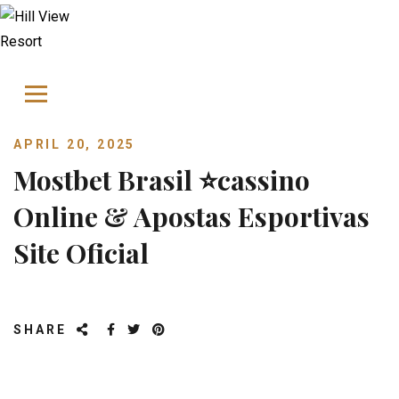
Skip to content
APRIL 20, 2025
Mostbet Brasil ⭐️cassino
Online & Apostas Esportivas
Site Oficial
SHARE