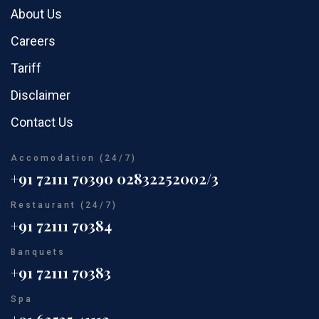
About Us
Careers
Tariff
Disclaimer
Contact Us
Accomodation (24/7)
+91 72111 70390
02832252002/3
Restaurant (24/7)
+91 72111 70384
Banquets
+91 72111 70383
Spa