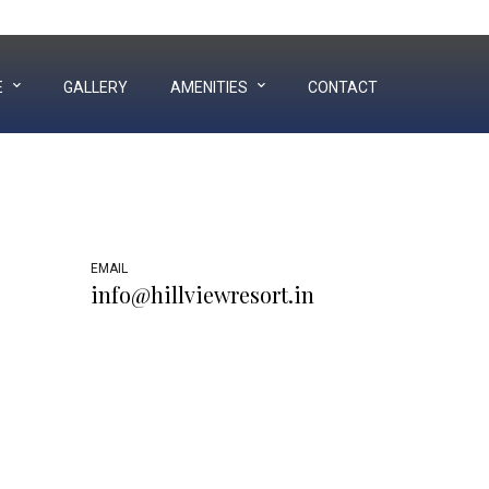
Near Hill Garden, Airport Ring Road, Bhuj - Kutch
E
GALLERY
AMENITIES
CONTACT
EMAIL
info@hillviewresort.in