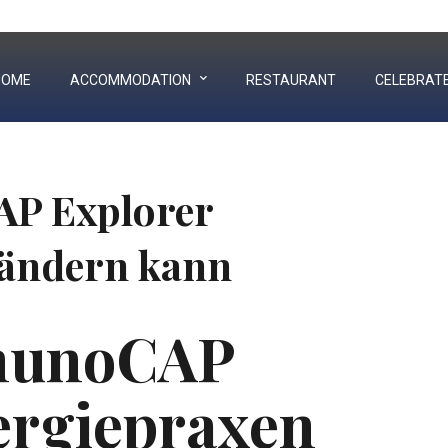
+91 90992 73333
|
02832 252003
HOME
ACCOMMODATION
RESTAURANT
CELEBRAT
P Explorer
rändern kann
munoCAP
ergiepraxen