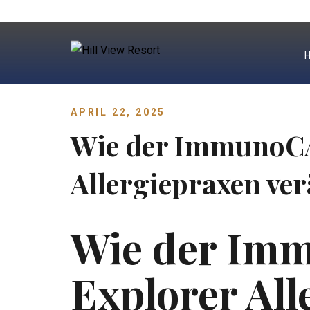
Skip to content
APRIL 22, 2025
Wie der ImmunoCA
Allergiepraxen ve
Wie der Im
Explorer All