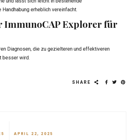
che und lässt sich leicht in bestehende
 Handhabung erheblich vereinfacht.
der ImmunoCAP Explorer für
ren Diagnosen, die zu gezielteren und effektiveren
t besser wird.
SHARE
25
APRIL 22, 2025