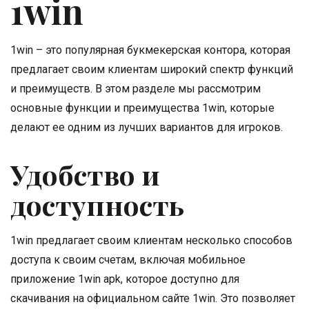
1win
1win – это популярная букмекерская контора, которая
предлагает своим клиентам широкий спектр функций
и преимуществ. В этом разделе мы рассмотрим
основные функции и преимущества 1win, которые
делают ее одним из лучших вариантов для игроков.
Удобство и
доступность
1win предлагает своим клиентам несколько способов
доступа к своим счетам, включая мобильное
приложение 1win apk, которое доступно для
скачивания на официальном сайте 1win. Это позволяет