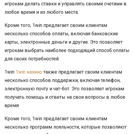
игрокам делать ставки и управлять своими счетами в
любое время и из любого места.
Кроме того, 1win предлагает своим клиентам
несколько способов оплаты, включая банковские
карты, электронные деньги и другие. Это позволяет
игрокам выбрать наиболее подходящий способ оплаты
для своих потребностей.
1win
1win казино
также предлагает своим клиентам
несколько способов поддержки, включая телефон,
электронную почту и чат-бот. Это позволяет игрокам
получать помощь и ответы на свои вопросы в любое
время.
Кроме того, 1win предлагает своим клиентам
несколько программ лояльности, которые позволяют