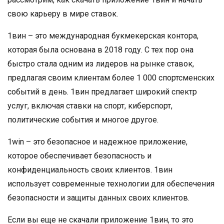
свою карьеру в мире ставок.
1вин – это международная букмекерская контора,
которая была основана в 2018 году. С тех пор она
быстро стала одним из лидеров на рынке ставок,
предлагая своим клиентам более 1 000 спортсменских
событий в день. 1вин предлагает широкий спектр
услуг, включая ставки на спорт, киберспорт,
политические события и многое другое.
1win – это безопасное и надежное приложение,
которое обеспечивает безопасность и
конфиденциальность своих клиентов. 1вин
использует современные технологии для обеспечения
безопасности и защиты данных своих клиентов.
Если вы еще не скачали приложение 1вин, то это