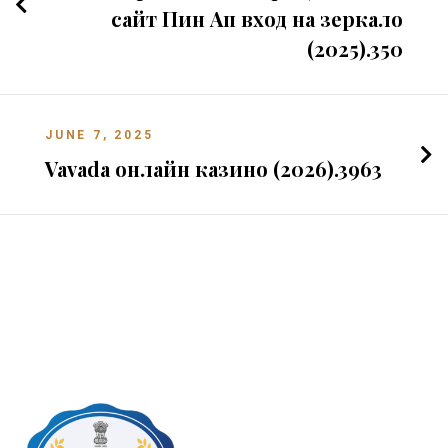
сайт Пин Ап вход на зеркало
(2025).350
JUNE 7, 2025
Vavada онлайн казино (2026).3963