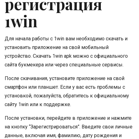
регистрация
1win
Для начала работы с 1win вам необходимо скачать и
установить приложение на свой мобильный
устройство. Скачать 1win apk можно с официального
сайта букмекера или через специальные сервисы.
После скачивания, установите приложение на свой
смартфон или планшет. Если у вас есть проблемы с
установкой, пожалуйста, обратитесь к официальному
сайту 1win или к поддержке.
После установки, перейдите в приложение и нажмите
на кнопку “Зарегистрироваться”. Введите свои личные
данные, включая имя, фамилию, дату рождения и