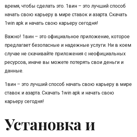
время, чтобы сделать это. 1вин – это лучший способ
начать свою карьеру в мире ставок и азарта. Скачать
1win apk и начать свою карьеру сегодня!
Важно! 1вин – это официальное приложение, которое
предлагает безопасные и надежные услуги. Ни в коем
случае не скачивайте приложения с неофициальных
ресурсов, иначе вы можете потерять свои деньги и
данные.
1вин – это лучший способ начать свою карьеру в мире
ставок и азарта. Скачать 1win apk и начать свою
карьеру сегодня!
Установка и